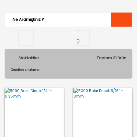
(
)
Stoktakiler
Toplam 31 ürün