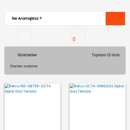
(
)
Stoktakiler
Toplam 12 ürün