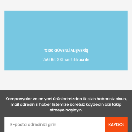
Bu ürüne ilk yorumu siz yapın!
Yorum Yaz
%100 GÜVENLİ ALIŞVERİŞ
256 Bit SSL sertifikası ile
Kampanyalar ve en yeni ürünlerimizden ilk sizin haberiniz olsun,
mail adresinizi haber listemize ücretsiz kaydedin bizi takip
etmeye başlayın.
KAYDOL