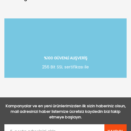
Bu ürüne ilk yorumu siz yapın!
Yorum Yaz
%100 GÜVENLİ ALIŞVERİŞ
256 Bit SSL sertifikası ile
Kampanyalar ve en yeni ürünlerimizden ilk sizin haberiniz olsun,
mail adresinizi haber listemize ücretsiz kaydedin bizi takip
etmeye başlayın.