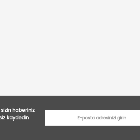
Bu ürüne ilk yorumu siz yapın!
Yorum Yaz
sizin haberiniz
tsiz kaydedin