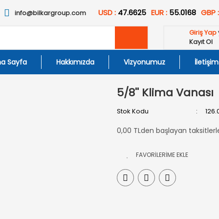
USD :
47.6625
EUR :
55.0168
GBP 
info@bilkargroup.com
Giriş Yap
Kayıt Ol
a Sayfa
Hakkımızda
Vizyonumuz
İletişim
5/8'' Klima Vanası
Stok Kodu
126.
0,00 TLden başlayan taksitlerl