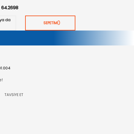
:
64.2698
ya da
SEPETİM
(
)
01.004
e!
TAVSİYE ET