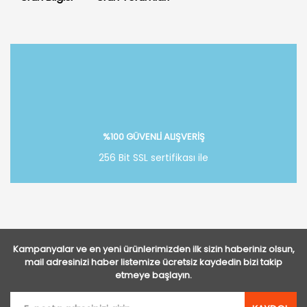
Bu ürüne ilk yorumu siz yapın!
Yorum Yaz
%100 GÜVENLİ ALIŞVERİŞ
256 Bit SSL sertifikası ile
Kampanyalar ve en yeni ürünlerimizden ilk sizin haberiniz olsun,
mail adresinizi haber listemize ücretsiz kaydedin bizi takip
etmeye başlayın.