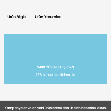
Ürün Bilgisi
Ürün Yorumları
Bu ürüne ilk yorumu siz yapın!
Yorum Yaz
%100 GÜVENLİ ALIŞVERİŞ
256 Bit SSL sertifikası ile
Kampanyalar ve en yeni ürünlerimizden ilk sizin haberiniz olsun,