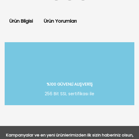
Ürün Bilgisi
Ürün Yorumları
Bu ürüne ilk yorumu siz yapın!
Yorum Yaz
%100 GÜVENLİ ALIŞVERİŞ
256 Bit SSL sertifikası ile
Kampanyalar ve en yeni ürünlerimizden ilk sizin haberiniz olsun,