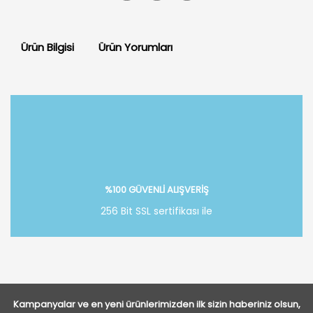
Ürün Bilgisi
Ürün Yorumları
Bu ürüne ilk yorumu siz yapın!
Yorum Yaz
%100 GÜVENLİ ALIŞVERİŞ
256 Bit SSL sertifikası ile
Kampanyalar ve en yeni ürünlerimizden ilk sizin haberiniz olsun,