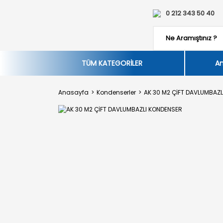
0 212 343 50 40
TÜM KATEGORİLER
An
Anasayfa
Kondenserler
AK 30 M2 ÇİFT DAVLUMBAZ