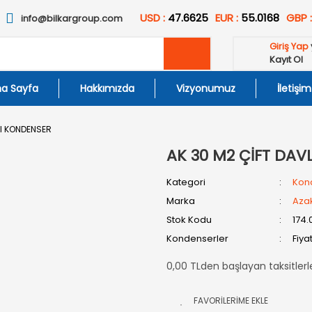
USD :
47.6625
EUR :
55.0168
GBP 
info@bilkargroup.com
Giriş Yap
Kayıt Ol
a Sayfa
Hakkımızda
Vizyonumuz
İletişim
LI KONDENSER
AK 30 M2 ÇİFT DA
Kategori
Kon
Marka
Aza
Stok Kodu
174.
Kondenserler
Fiya
0,00 TLden başlayan taksitlerl