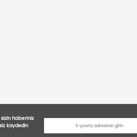
Bu ürüne ilk yorumu siz yapın!
Yorum Yaz
sizin haberiniz
tsiz kaydedin