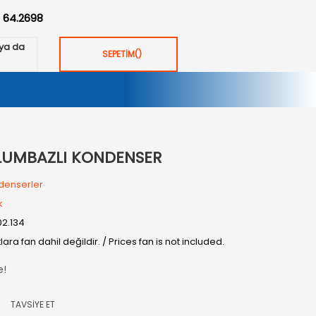
:
64.2698
ya da
SEPETİM
(
)
VLUMBAZLI KONDENSER
denserler
k
02.134
tlara fan dahil değildir. / Prices fan is not included.
e!
TAVSİYE ET