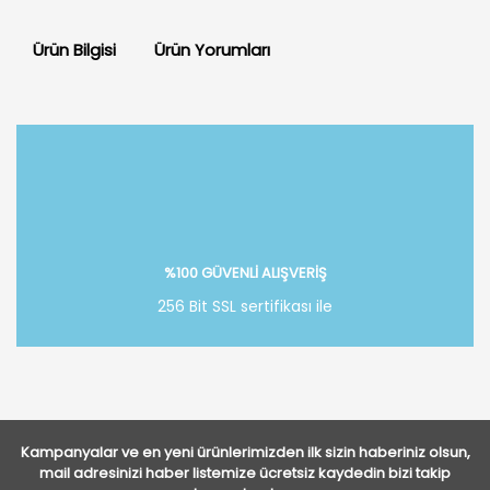
Ürün Bilgisi
Ürün Yorumları
Bu ürüne ilk yorumu siz yapın!
Yorum Yaz
%100 GÜVENLİ ALIŞVERİŞ
256 Bit SSL sertifikası ile
Kampanyalar ve en yeni ürünlerimizden ilk sizin haberiniz olsun,
mail adresinizi haber listemize ücretsiz kaydedin bizi takip