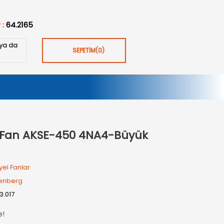
 :
64.2165
ya da
SEPETİM
(
0
)
l Fan AKSE-450 4NA4-Büyük
yel Fanlar
enberg
03.017
e!