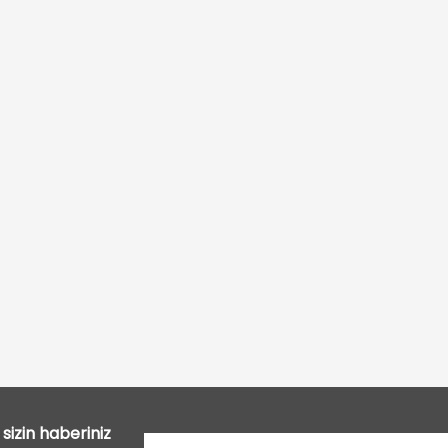
Bu ürüne ilk yorumu siz yapın!
Yorum Yaz
sizin haberiniz