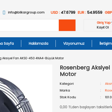
USD :
47.6799
EUR :
54.9559
GBP
info@bilkargroup.com
Giriş Yap
Kayıt Ol
a Sayfa
Hakkımızda
Vizyonumuz
İletişim
g Aksiyel Fan AKSE-450 4NA4-Büyük Motor
Rosenberg Aksiye
Motor
Kategori
Aksi
Marka
Ros
Stok Kodu
101.
0,00 TLden başlayan taksitlerl