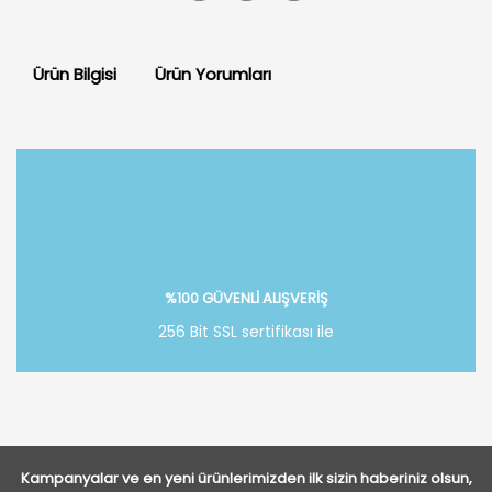
Ürün Bilgisi
Ürün Yorumları
Bu ürüne ilk yorumu siz yapın!
Yorum Yaz
%100 GÜVENLİ ALIŞVERİŞ
256 Bit SSL sertifikası ile
Kampanyalar ve en yeni ürünlerimizden ilk sizin haberiniz olsun,