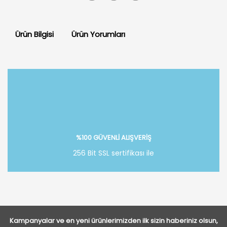
Ürün Bilgisi
Ürün Yorumları
Bu ürüne ilk yorumu siz yapın!
Yorum Yaz
%100 GÜVENLİ ALIŞVERİŞ
256 Bit SSL sertifikası ile
Kampanyalar ve en yeni ürünlerimizden ilk sizin haberiniz olsun,