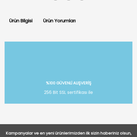
Ürün Bilgisi
Ürün Yorumları
Bu ürüne ilk yorumu siz yapın!
Yorum Yaz
%100 GÜVENLİ ALIŞVERİŞ
256 Bit SSL sertifikası ile
Kampanyalar ve en yeni ürünlerimizden ilk sizin haberiniz olsun,