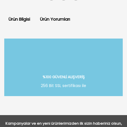
Ürün Bilgisi
Ürün Yorumları
Bu ürüne ilk yorumu siz yapın!
Yorum Yaz
%100 GÜVENLİ ALIŞVERİŞ
256 Bit SSL sertifikası ile
Kampanyalar ve en yeni ürünlerimizden ilk sizin haberiniz olsun,