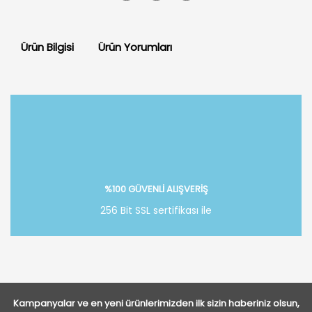
Ürün Bilgisi
Ürün Yorumları
Bu ürüne ilk yorumu siz yapın!
Yorum Yaz
%100 GÜVENLİ ALIŞVERİŞ
256 Bit SSL sertifikası ile
Kampanyalar ve en yeni ürünlerimizden ilk sizin haberiniz olsun,