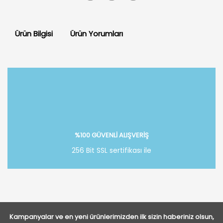
Ürün Bilgisi
Ürün Yorumları
Bu ürüne ilk yorumu siz yapın!
Yorum Yaz
%100 GÜVENLİ ALIŞVERİŞ
256 Bit SSL sertifikası ile
Kampanyalar ve en yeni ürünlerimizden ilk sizin haberiniz olsun,