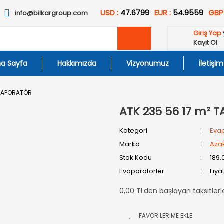
USD :
47.6799
EUR :
54.9559
GBP
info@bilkargroup.com
Giriş Yap
Kayıt Ol
a Sayfa
Hakkımızda
Vizyonumuz
İletişim
EVAPORATÖR
ATK 235 56 17 m²
Kategori
Evap
Marka
Aza
Stok Kodu
189.
Evaporatörler
Fiya
0,00 TLden başlayan taksitlerl