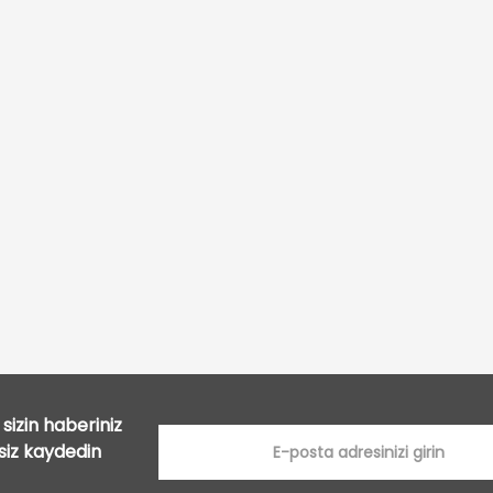
Bu ürüne ilk yorumu siz yapın!
Yorum Yaz
sizin haberiniz
tsiz kaydedin