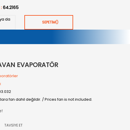
 :
64.2165
ya da
SEPETİM
(
)
 TAVAN EVAPORATÖR
oratörler
k
03.032
tlara fan dahil değildir. / Prices fan is not included.
e!
TAVSİYE ET