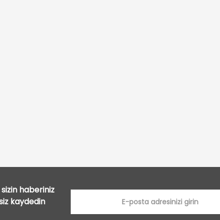
Bu ürüne ilk yorumu siz yapın!
Yorum Yaz
sizin haberiniz
tsiz kaydedin