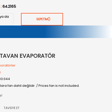
 :
64.2165
ya da
SEPETİM
(
)
² TAVAN EVAPORATÖR
oratörler
k
03.044
tlara fan dahil değildir. / Prices fan is not included.
e!
TAVSİYE ET