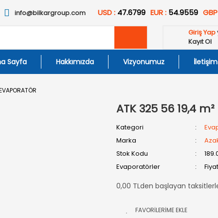
USD :
47.6799
EUR :
54.9559
GBP
info@bilkargroup.com
Giriş Yap
Kayıt Ol
a Sayfa
Hakkımızda
Vizyonumuz
İletişim
N EVAPORATÖR
ATK 325 56 19,4 m
Kategori
Evap
Marka
Aza
Stok Kodu
189.
Evaporatörler
Fiya
0,00 TLden başlayan taksitlerl