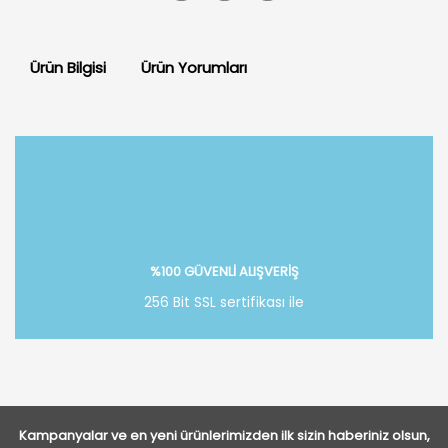
Ürün Bilgisi
Ürün Yorumları
Bu ürüne ilk yorumu siz yapın!
Yorum Yaz
%100 GÜVENLİ ALIŞVERİŞ
256 Bit SSL sertifikası ile
Kampanyalar ve en yeni ürünlerimizden ilk sizin haberiniz olsun,