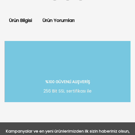
Ürün Bilgisi
Ürün Yorumları
Bu ürüne ilk yorumu siz yapın!
Yorum Yaz
%100 GÜVENLİ ALIŞVERİŞ
256 Bit SSL sertifikası ile
Kampanyalar ve en yeni ürünlerimizden ilk sizin haberiniz olsun,