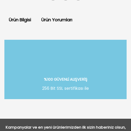
Ürün Bilgisi
Ürün Yorumları
Bu ürüne ilk yorumu siz yapın!
Yorum Yaz
%100 GÜVENLİ ALIŞVERİŞ
256 Bit SSL sertifikası ile
Kampanyalar ve en yeni ürünlerimizden ilk sizin haberiniz olsun,