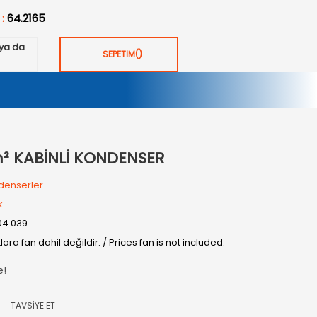
 :
64.2165
ya da
SEPETİM
(
)
² KABİNLİ KONDENSER
denserler
k
04.039
tlara fan dahil değildir. / Prices fan is not included.
e!
TAVSİYE ET