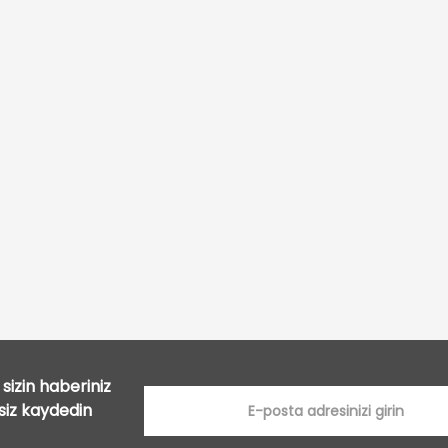
Bu ürüne ilk yorumu siz yapın!
Yorum Yaz
sizin haberiniz
tsiz kaydedin