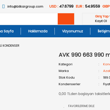
USD :
47.6799
EUR :
54.9559
GBP
info@bilkargroup.com
Giriş Yap
Kayıt Ol
a Sayfa
Hakkımızda
Vizyonumuz
İletişim
Lİ KONDENSER
AVK 990 663 990 m
Kategori
Kon
Marka
Aza
Stok Kodu
189.
Kondenserler
Fiya
0,00 TLden başlayan taksitlerl