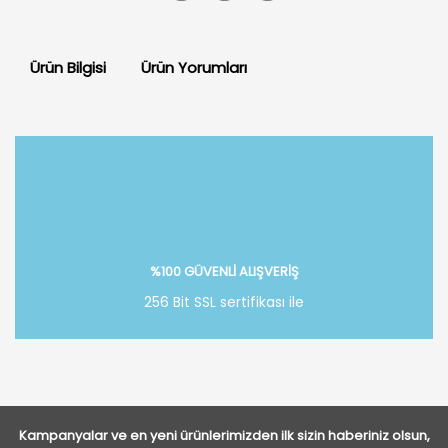
Ürün Bilgisi
Ürün Yorumları
Bu ürüne ilk yorumu siz yapın!
Yorum Yaz
%100 GÜVENLİ ALIŞVERİŞ
256 Bit SSL sertifikası ile
Kampanyalar ve en yeni ürünlerimizden ilk sizin haberiniz olsun,