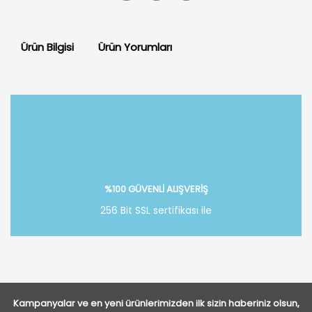
Ürün Bilgisi
Ürün Yorumları
Bu ürüne ilk yorumu siz yapın!
Yorum Yaz
%100 GÜVENLİ ALIŞVERİŞ
256 Bit SSL sertifikası ile
Kampanyalar ve en yeni ürünlerimizden ilk sizin haberiniz olsun,