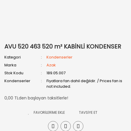
AVU 520 463 520 m² KABİNLİ KONDENSER
Kategori
Kondenserler
Marka
Azak
Stok Kodu
189.05.007
Kondenserler
Fiyatlara fan dahil değildir. / Prices fan is
not included.
0,00 TLden başlayan taksitlerle!
TAVSİYE ET