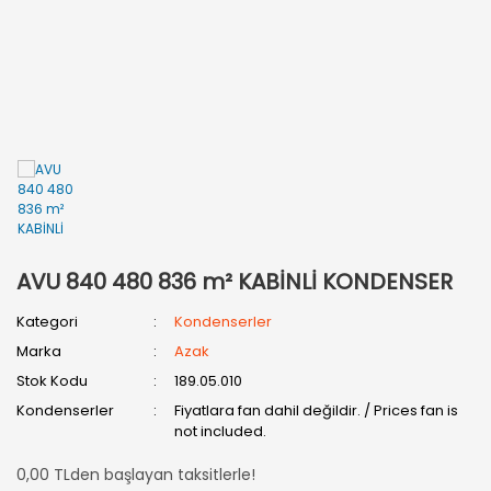
5243 Bakır Erkek Redüksiyon
5270 Bakır Manşon
5301 Bakır Tapa
Bakır Yağ Cebi (LUP)
AVU 840 480 836 m² KABİNLİ KONDENSER
Kategori
Kondenserler
Marka
Azak
Stok Kodu
189.05.010
Kondenserler
Fiyatlara fan dahil değildir. / Prices fan is
not included.
0,00 TLden başlayan taksitlerle!