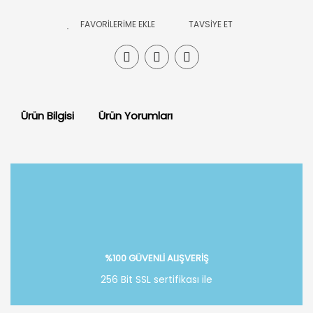
TAVSİYE ET
Ürün Bilgisi
Ürün Yorumları
Bu ürüne ilk yorumu siz yapın!
Yorum Yaz
%100 GÜVENLİ ALIŞVERİŞ
256 Bit SSL sertifikası ile