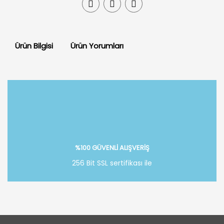
Ürün Bilgisi
Ürün Yorumları
Bu ürüne ilk yorumu siz yapın!
Yorum Yaz
%100 GÜVENLİ ALIŞVERİŞ
256 Bit SSL sertifikası ile