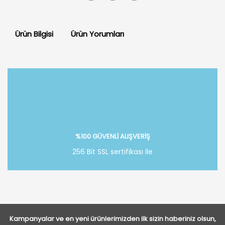
Ürün Bilgisi
Ürün Yorumları
Bu ürüne ilk yorumu siz yapın!
Yorum Yaz
%100 GÜVENLİ ALIŞVERİŞ
256 Bit SSL sertifikası ile
Kampanyalar ve en yeni ürünlerimizden ilk sizin haberiniz olsun,