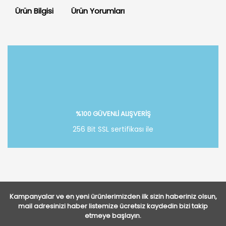
Ürün Bilgisi
Ürün Yorumları
Bu ürüne ilk yorumu siz yapın!
Yorum Yaz
%100 GÜVENLİ ALIŞVERİŞ
256 Bit SSL sertifikası ile
Kampanyalar ve en yeni ürünlerimizden ilk sizin haberiniz olsun,
mail adresinizi haber listemize ücretsiz kaydedin bizi takip
etmeye başlayın.