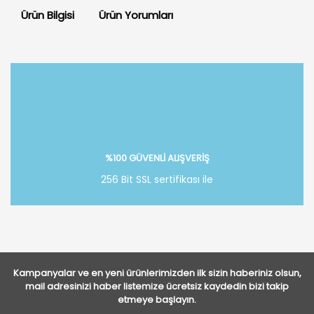
Ürün Bilgisi
Ürün Yorumları
Bu ürüne ilk yorumu siz yapın!
Yorum Yaz
%100 GÜVENLİ ALIŞVERİŞ
256 Bit SSL sertifikası ile
Kampanyalar ve en yeni ürünlerimizden ilk sizin haberiniz olsun,
mail adresinizi haber listemize ücretsiz kaydedin bizi takip
etmeye başlayın.