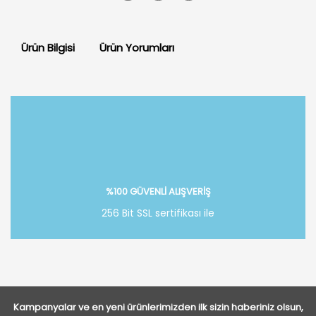
Ürün Bilgisi
Ürün Yorumları
Bu ürüne ilk yorumu siz yapın!
Yorum Yaz
%100 GÜVENLİ ALIŞVERİŞ
256 Bit SSL sertifikası ile
Kampanyalar ve en yeni ürünlerimizden ilk sizin haberiniz olsun,