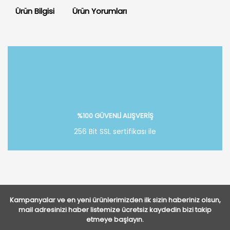
Ürün Bilgisi
Ürün Yorumları
Bu ürüne ilk yorumu siz yapın!
Yorum Yaz
%100 GÜVENLİ ALIŞVERİŞ
256 Bit SSL sertifikası ile
Kampanyalar ve en yeni ürünlerimizden ilk sizin haberiniz olsun,
mail adresinizi haber listemize ücretsiz kaydedin bizi takip
etmeye başlayın.