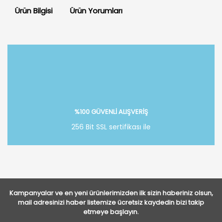
Ürün Bilgisi
Ürün Yorumları
Bu ürüne ilk yorumu siz yapın!
Yorum Yaz
%100 GÜVENLİ ALIŞVERİŞ
256 Bit SSL sertifikası ile
Kampanyalar ve en yeni ürünlerimizden ilk sizin haberiniz olsun,
mail adresinizi haber listemize ücretsiz kaydedin bizi takip
etmeye başlayın.