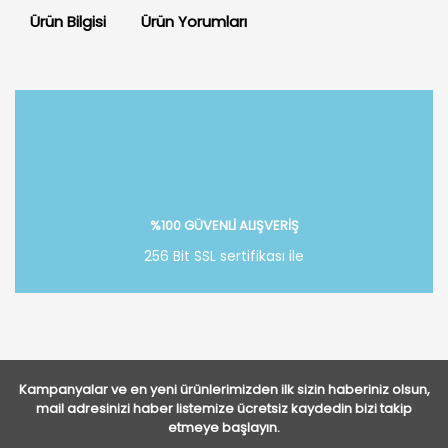
Ürün Bilgisi
Ürün Yorumları
Bu ürüne ilk yorumu siz yapın!
Yorum Yaz
%100 GÜVENLİ ALIŞVERİŞ
256 Bit SSL sertifikası ile
Kampanyalar ve en yeni ürünlerimizden ilk sizin haberiniz olsun,
mail adresinizi haber listemize ücretsiz kaydedin bizi takip
etmeye başlayın.