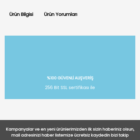
Ürün Bilgisi
Ürün Yorumları
Bu ürüne ilk yorumu siz yapın!
Yorum Yaz
%100 GÜVENLİ ALIŞVERİŞ
256 Bit SSL sertifikası ile
Kampanyalar ve en yeni ürünlerimizden ilk sizin haberiniz olsun,
mail adresinizi haber listemize ücretsiz kaydedin bizi takip