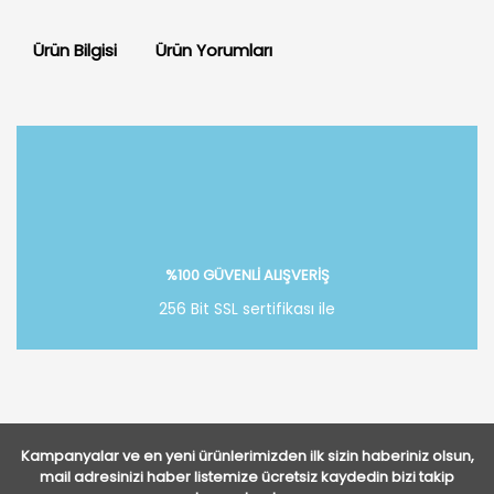
Ürün Bilgisi
Ürün Yorumları
Bu ürüne ilk yorumu siz yapın!
Yorum Yaz
%100 GÜVENLİ ALIŞVERİŞ
256 Bit SSL sertifikası ile
Kampanyalar ve en yeni ürünlerimizden ilk sizin haberiniz olsun,
mail adresinizi haber listemize ücretsiz kaydedin bizi takip