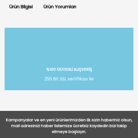
Ürün Bilgisi
Ürün Yorumları
Bu ürüne ilk yorumu siz yapın!
Yorum Yaz
%100 GÜVENLİ ALIŞVERİŞ
256 Bit SSL sertifikası ile
Kampanyalar ve en yeni ürünlerimizden ilk sizin haberiniz olsun,
mail adresinizi haber listemize ücretsiz kaydedin bizi takip
etmeye başlayın.