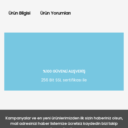
Ürün Bilgisi
Ürün Yorumları
Bu ürüne ilk yorumu siz yapın!
Yorum Yaz
%100 GÜVENLİ ALIŞVERİŞ
256 Bit SSL sertifikası ile
Kampanyalar ve en yeni ürünlerimizden ilk sizin haberiniz olsun,
mail adresinizi haber listemize ücretsiz kaydedin bizi takip