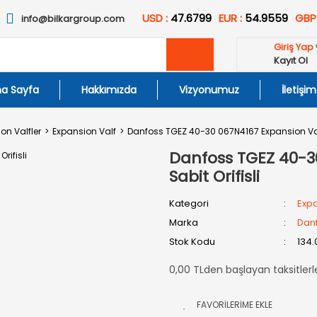
USD :
47.6799
EUR :
54.9559
GBP
info@bilkargroup.com
Giriş Yap
Kayıt Ol
a Sayfa
Hakkımızda
Vizyonumuz
İletişim
on Valfler
Expansion Valf
Danfoss TGEZ 40-30 067N4167 Expansion Valf 
Danfoss TGEZ 40-3
Sabit Orifisli
Kategori
Expa
Marka
Dan
Stok Kodu
134.
0,00 TLden başlayan taksitlerl