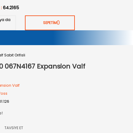
 :
64.2165
ya da
SEPETİM
(
)
Sabit Orifisli
0 067N4167 Expansion Valf
nsion Valf
foss
01.126
e!
TAVSİYE ET