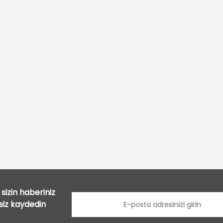
Bu ürüne ilk yorumu siz yapın!
Yorum Yaz
sizin haberiniz
tsiz kaydedin