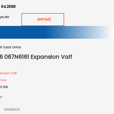
:
64.2698
ya da
SEPETİM
(
)
Sabit Orifisli
6 067N6161 Expansion Valf
nsion Valf
foss
01.108
e!
TAVSİYE ET