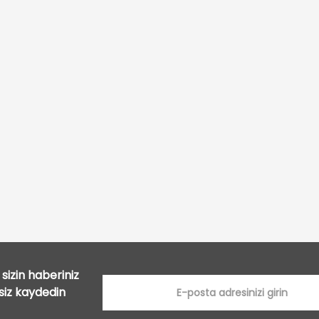
Bu ürüne ilk yorumu siz yapın!
Yorum Yaz
sizin haberiniz
tsiz kaydedin