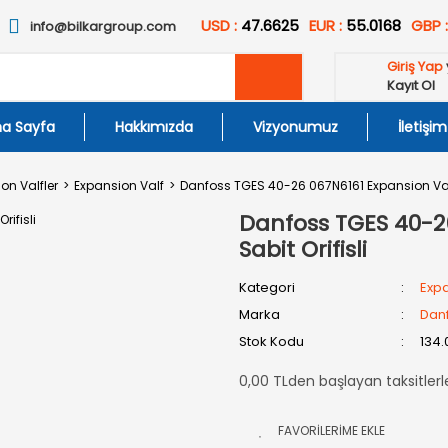
USD :
47.6625
EUR :
55.0168
GBP 
info@bilkargroup.com
Giriş Yap
Kayıt Ol
a Sayfa
Hakkımızda
Vizyonumuz
İletişim
on Valfler
Expansion Valf
Danfoss TGES 40-26 067N6161 Expansion Valf 
Danfoss TGES 40-2
Sabit Orifisli
Kategori
Expa
Marka
Dan
Stok Kodu
134.
0,00 TLden başlayan taksitlerl