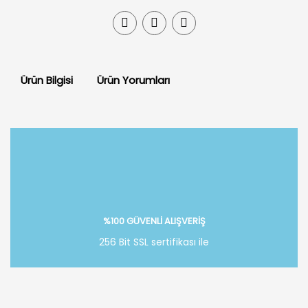
Ürün Bilgisi
Ürün Yorumları
Bu ürüne ilk yorumu siz yapın!
Yorum Yaz
%100 GÜVENLİ ALIŞVERİŞ
256 Bit SSL sertifikası ile