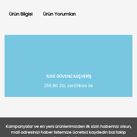
Ürün Bilgisi
Ürün Yorumları
Bu ürüne ilk yorumu siz yapın!
Yorum Yaz
%100 GÜVENLİ ALIŞVERİŞ
256 Bit SSL sertifikası ile
Kampanyalar ve en yeni ürünlerimizden ilk sizin haberiniz olsun,
mail adresinizi haber listemize ücretsiz kaydedin bizi takip