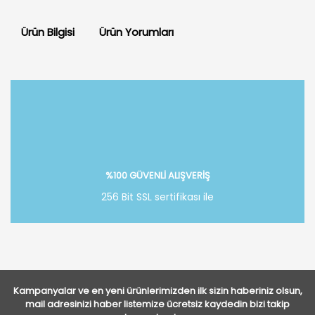
Ürün Bilgisi
Ürün Yorumları
Bu ürüne ilk yorumu siz yapın!
Yorum Yaz
%100 GÜVENLİ ALIŞVERİŞ
256 Bit SSL sertifikası ile
Kampanyalar ve en yeni ürünlerimizden ilk sizin haberiniz olsun,
mail adresinizi haber listemize ücretsiz kaydedin bizi takip