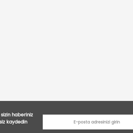
Bu ürüne ilk yorumu siz yapın!
Yorum Yaz
sizin haberiniz
tsiz kaydedin