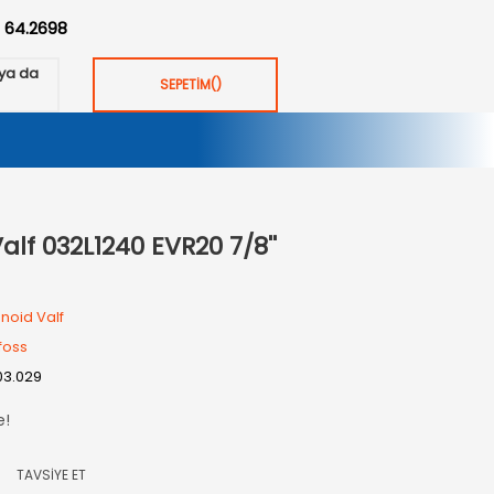
:
64.2698
ya da
SEPETİM
(
)
lf 032L1240 EVR20 7/8''
noid Valf
foss
03.029
e!
TAVSİYE ET