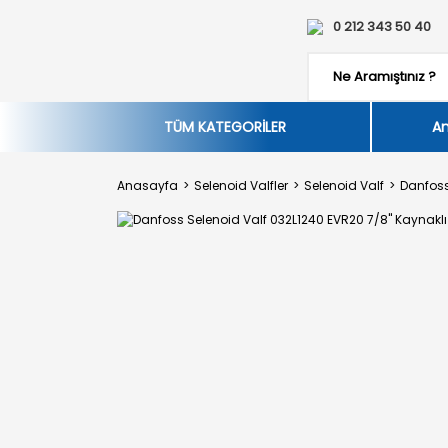
0 212 343 50 40
TÜM KATEGORİLER
An
Anasayfa
Selenoid Valfler
Selenoid Valf
Danfoss