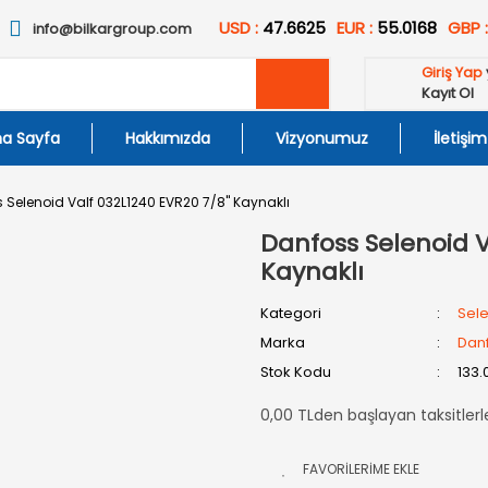
USD :
47.6625
EUR :
55.0168
GBP 
info@bilkargroup.com
Giriş Yap
Kayıt Ol
a Sayfa
Hakkımızda
Vizyonumuz
İletişim
 Selenoid Valf 032L1240 EVR20 7/8'' Kaynaklı
Danfoss Selenoid Va
Kaynaklı
Kategori
Sele
Marka
Dan
Stok Kodu
133.
0,00 TLden başlayan taksitlerl