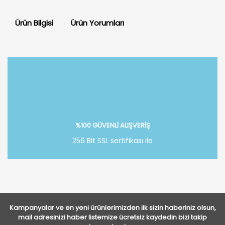
Ürün Bilgisi
Ürün Yorumları
Bu ürüne ilk yorumu siz yapın!
Yorum Yaz
%100 GÜVENLİ ALIŞVERİŞ
256 Bit SSL sertifikası ile
Kampanyalar ve en yeni ürünlerimizden ilk sizin haberiniz olsun,
mail adresinizi haber listemize ücretsiz kaydedin bizi takip