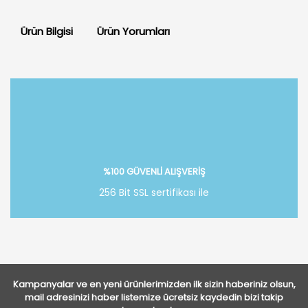
Ürün Bilgisi
Ürün Yorumları
Bu ürüne ilk yorumu siz yapın!
Yorum Yaz
%100 GÜVENLİ ALIŞVERİŞ
256 Bit SSL sertifikası ile
Kampanyalar ve en yeni ürünlerimizden ilk sizin haberiniz olsun,
mail adresinizi haber listemize ücretsiz kaydedin bizi takip