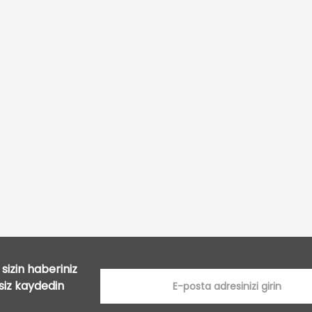
Bu ürüne ilk yorumu siz yapın!
Yorum Yaz
sizin haberiniz
tsiz kaydedin