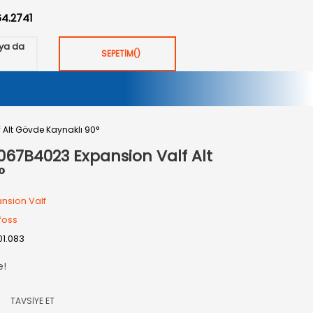
64.2741
ya da
SEPETİM
(
)
 Alt Gövde Kaynaklı 90°
067B4023 Expansion Valf Alt
°
nsion Valf
foss
01.083
e!
TAVSİYE ET