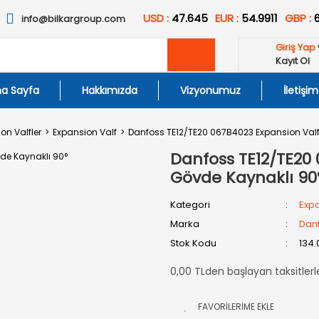
USD :
47.645
EUR :
54.9911
GBP :
info@bilkargroup.com
Giriş Yap
Kayıt Ol
a Sayfa
Hakkımızda
Vizyonumuz
İletişim
on Valfler
Expansion Valf
Danfoss TE12/TE20 067B4023 Expansion Valf
Danfoss TE12/TE20 
Gövde Kaynaklı 90
Kategori
Expa
Marka
Dan
Stok Kodu
134.
0,00 TLden başlayan taksitlerl