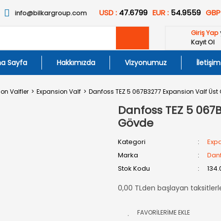
USD :
47.6799
EUR :
54.9559
GBP
info@bilkargroup.com
Giriş Yap
Kayıt Ol
a Sayfa
Hakkımızda
Vizyonumuz
İletişim
on Valfler
Expansion Valf
Danfoss TEZ 5 067B3277 Expansion Valf Üst
Danfoss TEZ 5 067B
Gövde
Kategori
Expa
Marka
Dan
Stok Kodu
134.
0,00 TLden başlayan taksitlerl