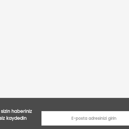
Bu ürüne ilk yorumu siz yapın!
Yorum Yaz
sizin haberiniz
tsiz kaydedin