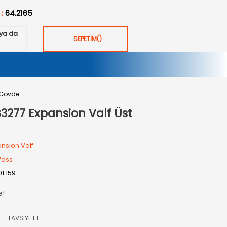
 :
64.2165
ya da
SEPETİM
(
)
 Gövde
3277 Expansion Valf Üst
nsion Valf
foss
01.159
e!
TAVSİYE ET