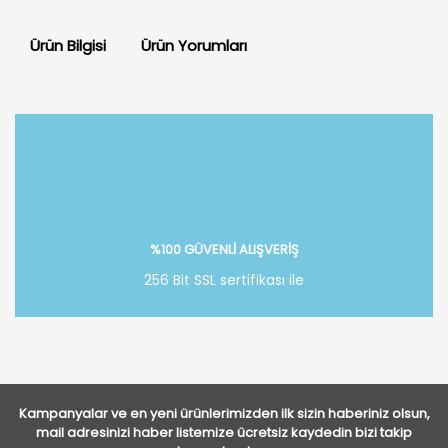
Ürün Bilgisi
Ürün Yorumları
Bu ürüne ilk yorumu siz yapın!
Yorum Yaz
%100 GÜVENLİ ALIŞVERİŞ
256 Bit SSL sertifikası ile
Kampanyalar ve en yeni ürünlerimizden ilk sizin haberiniz olsun,
mail adresinizi haber listemize ücretsiz kaydedin bizi takip